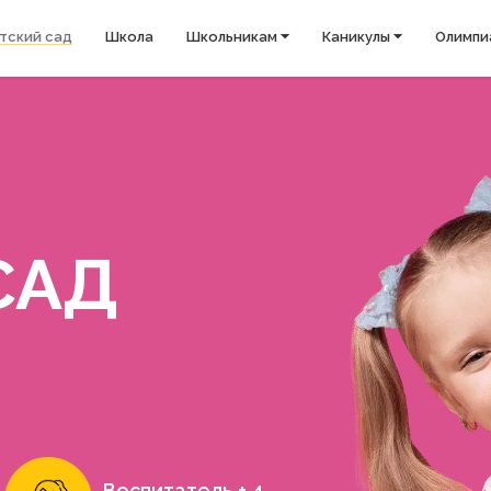
тский сад
Школа
Школьникам ⏷
Каникулы ⏷
Олимпи
САД
,
Воспитатель + 4