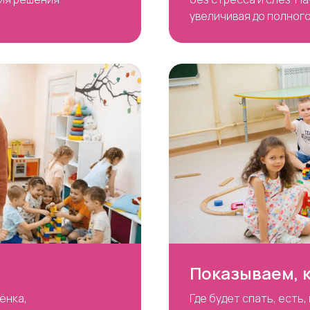
увеличивая до полного
Показываем, к
ёнка,
Где будет спать, есть