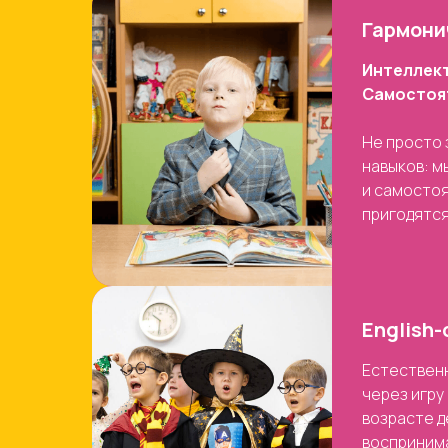
Гармони
Интеллект
Самостоя
Не просто 
навыков: м
и самосто
пригодятся
English
Естественн
через игру
возрасте д
воспринима