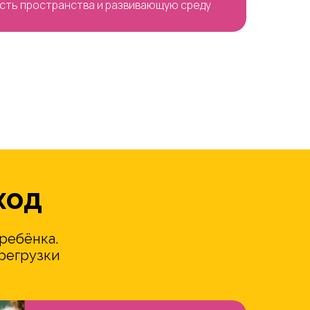
сть пространства и развивающую среду
ход
ребёнка.
ерегрузки