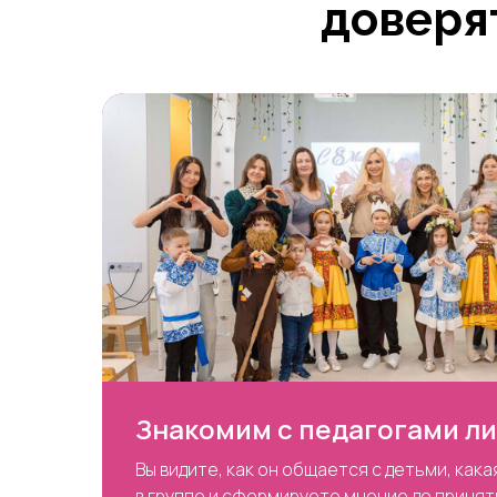
доверя
Знакомим с педагогами л
Вы видите, как он общается с детьми, как
в группе и сформируете мнение до приня