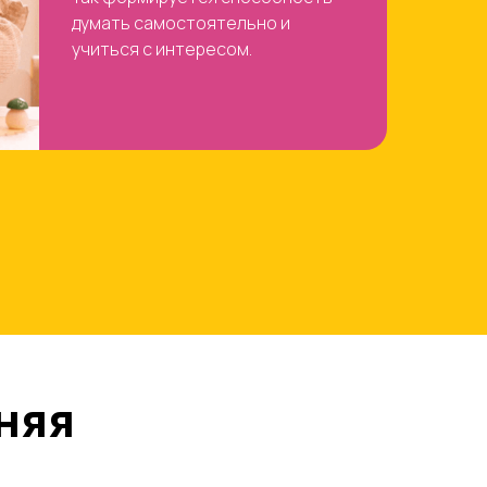
думать самостоятельно и
учиться с интересом.
няя