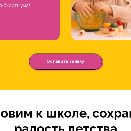
гибкость ума!
Оставить заявку
товим к школе, сохра
радость детства