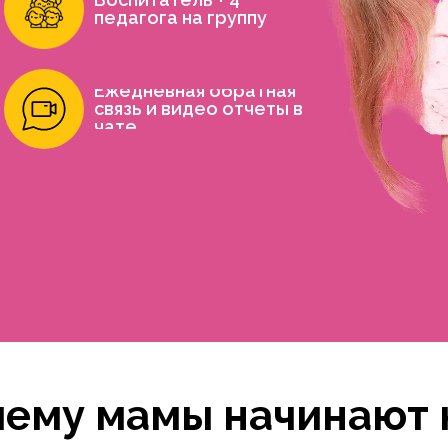
педагога на группу
Ежедневная обратная
связь и видео отчеты в
чате
чему мамы начинают 