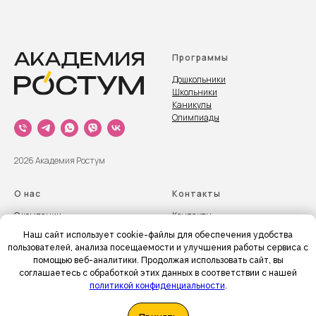
Программы
Дошкольники
Школьники
Каникулы
Олимпиады
2026 Академия Ростум
О нас
Контакты
О компании
Контакт
ы
Команда
ООО "Терраком"
Наш сайт использует cookie-файлы для обеспечения удобства
Политика обработки
ИНН 583405075702
пользователей, анализа посещаемости и улучшения работы сервиса с
персональных данных
помощью веб-аналитики. Продолжая использовать сайт, вы
соглашаетесь с обработкой этих данных в соответствии с нашей
политикой конфиденциальности
.